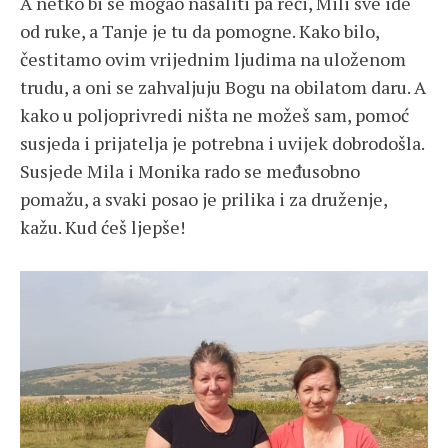
A netko bi se mogao našaliti pa reći, Mili sve ide
od ruke, a Tanje je tu da pomogne. Kako bilo,
čestitamo ovim vrijednim ljudima na uloženom
trudu, a oni se zahvaljuju Bogu na obilatom daru. A
kako u poljoprivredi ništa ne možeš sam, pomoć
susjeda i prijatelja je potrebna i uvijek dobrodošla.
Susjede Mila i Monika rado se međusobno
pomažu, a svaki posao je prilika i za druženje,
kažu. Kud ćeš ljepše!