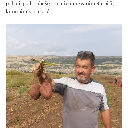
polju ispod Ljubuše, na njivima zvanim Stupići,
krumpira k’o u priči.