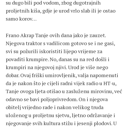
su dugo bili pod vodom, zbog dugotrajnih
proljetnih kiša, gdje je urod vrlo slab ili je ostao
samo korov…
Frano Akrap Tanje ovih dana jako je zauzet.
Njegova traktor s vadilicom gotovo se i ne gasi,
svi su požurili iskoristiti lijepo vrijeme za
povaditi krumpire. No, danas su na red došli i
krumpiri na njegovoj njivi. Urod je više nego
dobar. Ovaj friški umirovljenik, valja napomenuti
da je nakon što je cijeli radni vijek radio u HT-u,
Tanje ovoga ljeta otišao u zasluženu mirovinu, već
odavno se bavi poljoprivredom. On i njegova
obitelj vrijedno rade i nakon velikog truda
uloženog u proljetnu sjetvu, ljetno održavanje i
njegovanje svih kultura stižu i jesenji plodovi. U