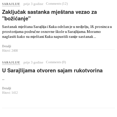
Comments (12)
prije 3 godine
SARAJLIJE
Zaključak sastanka mještana vezao za
"božićanje"
Sastanak mještana Sarajlija i Kuka održan je u nedjelju, 18. prosinca u
prostorijama područne osnovne škole u Sarajlijama. Moramo
naglasiti kako su mještani Kuka napustili ranije sastanak ...
Detalji
Hitovi: 2408
Comments (0)
prije 3 godine
SARAJLIJE
U Sarajlijama otvoren sajam rukotvorina
...
Detalji
Hitovi: 1412