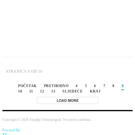
STRANICA 9 OD 16
POČETAK
PRETHODNO
4
5
6
7
8
9
10
11
12
13
SLJEDEĆE
KRAJ
LOAD MORE
Copyright © 2026 Sarajlije Tomislavgrad. Sva prava zadržana..
Powered By
T3