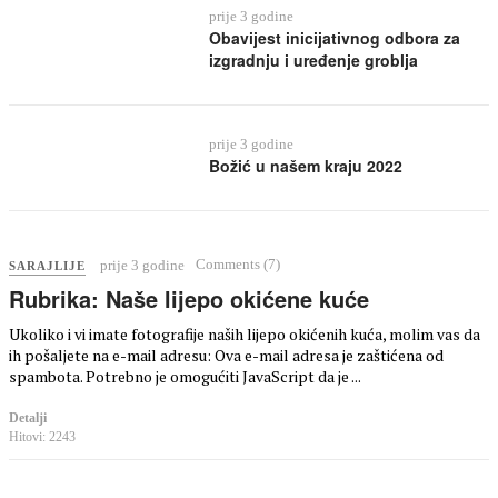
prije 3 godine
Obavijest inicijativnog odbora za
izgradnju i uređenje groblja
prije 3 godine
Božić u našem kraju 2022
Comments (7)
prije 3 godine
SARAJLIJE
Rubrika: Naše lijepo okićene kuće
Ukoliko i vi imate fotografije naših lijepo okićenih kuća, molim vas da
ih pošaljete na e-mail adresu: Ova e-mail adresa je zaštićena od
spambota. Potrebno je omogućiti JavaScript da je ...
Detalji
Hitovi: 2243