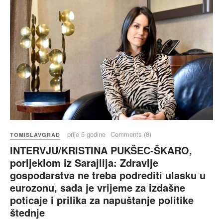
prije 5 godine
Comments (8)
TOMISLAVGRAD
INTERVJU/KRISTINA PUKŠEC-ŠKARO,
porijeklom iz Sarajlija: Zdravlje
gospodarstva ne treba podrediti ulasku u
eurozonu, sada je vrijeme za izdašne
poticaje i prilika za napuštanje politike
štednje