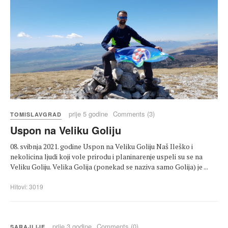
prije 5 godine
Comments (3)
TOMISLAVGRAD
Uspon na Veliku Goliju
08. svibnja 2021. godine Uspon na Veliku Goliju Naš Ileško i
nekolicina ljudi koji vole prirodu i planinarenje uspeli su se na
Veliku Goliju. Velika Golija (ponekad se naziva samo Golija) je ...
Hitovi: 3019
prije 3 godine
Comments (0)
SARAJLIJE