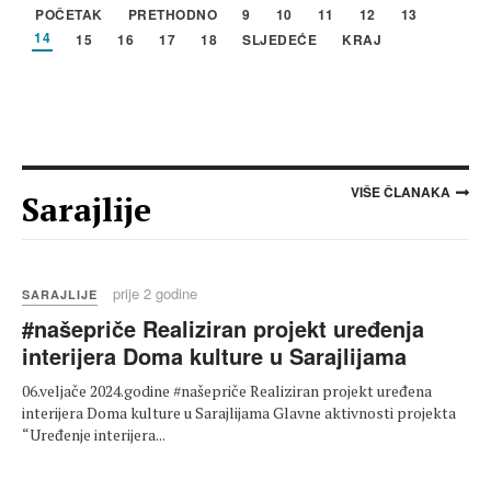
POČETAK
PRETHODNO
9
10
11
12
13
14
15
16
17
18
SLJEDEĆE
KRAJ
VIŠE ČLANAKA
Sarajlije
prije 2 godine
SARAJLIJE
#našepriče Realiziran projekt uređenja
interijera Doma kulture u Sarajlijama
06.veljače 2024.godine #našepriče Realiziran projekt uređena
interijera Doma kulture u Sarajlijama Glavne aktivnosti projekta
“Uređenje interijera...