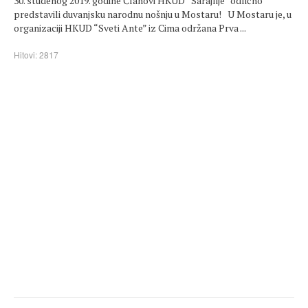
30. studenog 2019. godine Članovi HKUD ”Sarajlije” odlično
predstavili duvanjsku narodnu nošnju u Mostaru! U Mostaru je, u
organizaciji HKUD “Sveti Ante” iz Cima održana Prva ...
Hitovi: 2817