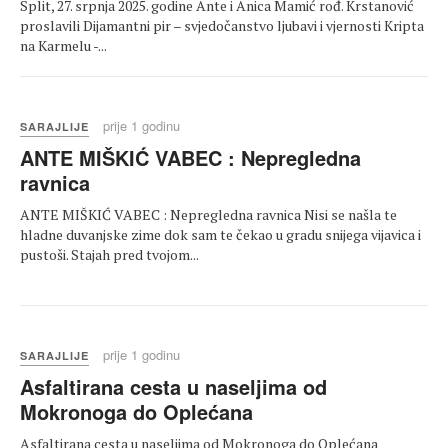
Split, 27. srpnja 2025. godine Ante i Anica Mamić rođ. Krstanović
proslavili Dijamantni pir – svjedočanstvo ljubavi i vjernosti Kripta
na Karmelu -...
prije 1 godinu
SARAJLIJE
ANTE MIŠKIĆ VABEC : Nepregledna
ravnica
ANTE MIŠKIĆ VABEC : Nepregledna ravnica Nisi se našla te
hladne duvanjske zime dok sam te čekao u gradu snijega vijavica i
pustoši. Stajah pred tvojom...
prije 1 godinu
SARAJLIJE
Asfaltirana cesta u naseljima od
Mokronoga do Oplećana
Asfaltirana cesta u naseljima od Mokronoga do Oplećana