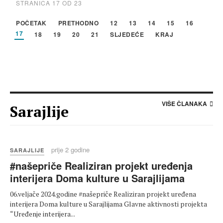
STRANICA 17 OD 23
POČETAK
PRETHODNO
12
13
14
15
16
17
18
19
20
21
SLJEDEĆE
KRAJ
VIŠE ČLANAKA
Sarajlije
prije 2 godine
SARAJLIJE
#našepriče Realiziran projekt uređenja
interijera Doma kulture u Sarajlijama
06.veljače 2024.godine #našepriče Realiziran projekt uređena
interijera Doma kulture u Sarajlijama Glavne aktivnosti projekta
“Uređenje interijera...