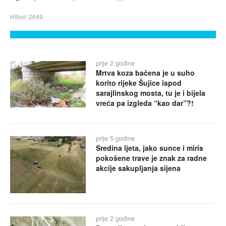
Hitovi: 2649
prije 2 godine
Mrtva koza bačena je u suho
korito rijeke Šujice ispod
sarajlinskog mosta, tu je i bijela
vreća pa izgleda “kao dar”?!
prije 5 godine
Sredina ljeta, jako sunce i miris
pokošene trave je znak za radne
akcije sakupljanja sijena
prije 2 godine