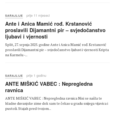
prije 11 mjeseci
SARAJLIJE
Ante i Anica Mamić rođ. Krstanović
proslavili Dijamantni pir – svjedočanstvo
ljubavi i vjernosti
Split, 27. srpnja 2025. godine Ante i Anica Mamić rođ. Krstanović
proslavili Dijamantni pir – svjedočanstvo ljubavi i vjernosti Kripta
na Karmelu -...
prije 1 godinu
SARAJLIJE
ANTE MIŠKIĆ VABEC : Nepregledna
ravnica
ANTE MIŠKIĆ VABEC : Nepregledna ravnica Nisi se našla te
hladne duvanjske zime dok sam te čekao u gradu snijega vijavica i
pustoši. Stajah pred tvojom...