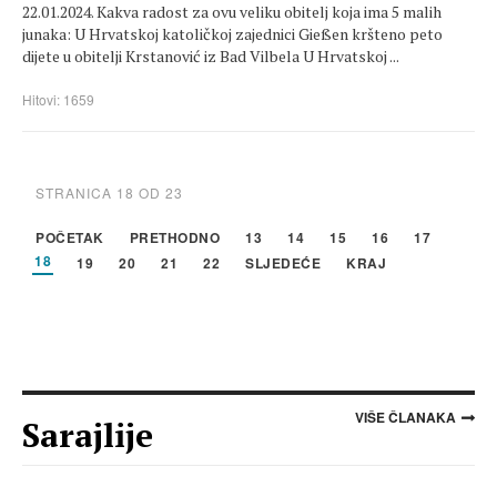
22.01.2024. Kakva radost za ovu veliku obitelj koja ima 5 malih
junaka: U Hrvatskoj katoličkoj zajednici Gießen kršteno peto
dijete u obitelji Krstanović iz Bad Vilbela U Hrvatskoj ...
Hitovi: 1659
STRANICA 18 OD 23
POČETAK
PRETHODNO
13
14
15
16
17
18
19
20
21
22
SLJEDEĆE
KRAJ
VIŠE ČLANAKA
Sarajlije