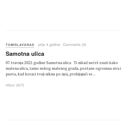
prije 4 godine
Comments (0)
TOMISLAVGRAD
Samotna ulica
07. travnja 2022. godine Samotna ulica Ti nikad nećeš znati kako
malena ulica, tamo nekog malenog grada, postane ogromna siva i
pusta, kad koraci tvoji niknu po njoj, probijajući se ...
Hitovi: 2675