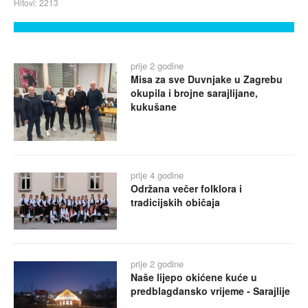
Hitovi: 2213
prije 2 godine
Misa za sve Duvnjake u Zagrebu
okupila i brojne sarajlijane,
kukušane
prije 4 godine
Održana večer folklora i
tradicijskih običaja
prije 2 godine
Naše lijepo okićene kuće u
predblagdansko vrijeme - Sarajlije