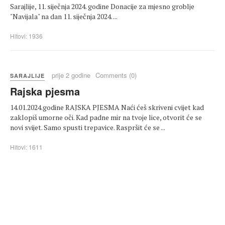
Sarajlije, 11. siječnja 2024. godine Donacije za mjesno groblje
"Navijala" na dan 11. siječnja 2024. ...
Hitovi: 1936
prije 2 godine
Comments (0)
SARAJLIJE
Rajska pjesma
14.01.2024.godine RAJSKA PJESMA Naći ćeš skriveni cvijet kad
zaklopiš umorne oči. Kad padne mir na tvoje lice, otvorit će se
novi svijet. Samo spusti trepavice. Raspršit će se ...
Hitovi: 1611