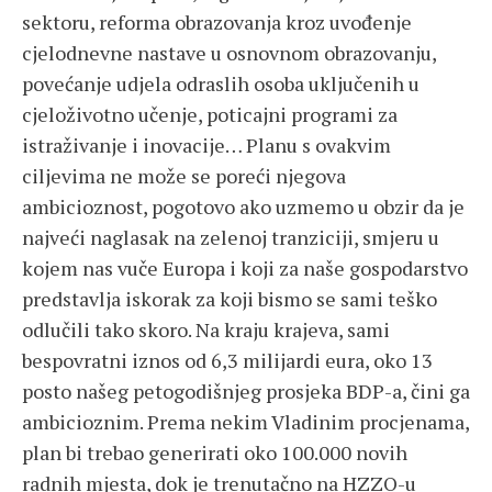
sektoru, reforma obrazovanja kroz uvođenje
cjelodnevne nastave u osnovnom obrazovanju,
povećanje udjela odraslih osoba uključenih u
cjeloživotno učenje, poticajni programi za
istraživanje i inovacije… Planu s ovakvim
ciljevima ne može se poreći njegova
ambicioznost, pogotovo ako uzmemo u obzir da je
najveći naglasak na zelenoj tranziciji, smjeru u
kojem nas vuče Europa i koji za naše gospodarstvo
predstavlja iskorak za koji bismo se sami teško
odlučili tako skoro. Na kraju krajeva, sami
bespovratni iznos od 6,3 milijardi eura, oko 13
posto našeg petogodišnjeg prosjeka BDP-a, čini ga
ambicioznim. Prema nekim Vladinim procjenama,
plan bi trebao generirati oko 100.000 novih
radnih mjesta, dok je trenutačno na HZZO-u