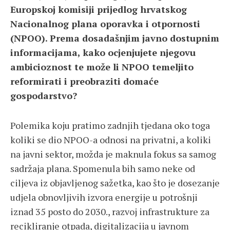
Europskoj komisiji prijedlog hrvatskog
Nacionalnog plana oporavka i otpornosti
(NPOO). Prema dosadašnjim javno dostupnim
informacijama, kako ocjenjujete njegovu
ambicioznost te može li NPOO temeljito
reformirati i preobraziti domaće
gospodarstvo?
Polemika koju pratimo zadnjih tjedana oko toga
koliki se dio NPOO-a odnosi na privatni, a koliki
na javni sektor, možda je maknula fokus sa samog
sadržaja plana. Spomenula bih samo neke od
ciljeva iz objavljenog sažetka, kao što je dosezanje
udjela obnovljivih izvora energije u potrošnji
iznad 35 posto do 2030., razvoj infrastrukture za
recikliranje otpada, digitalizacija u javnom