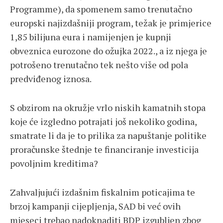
Programme), da spomenem samo trenutačno
europski najizdašniji program, težak je primjerice
1,85 bilijuna eura i namijenjen je kupnji
obveznica eurozone do ožujka 2022., a iz njega je
potrošeno trenutačno tek nešto više od pola
predviđenog iznosa.
S obzirom na okružje vrlo niskih kamatnih stopa
koje će izgledno potrajati još nekoliko godina,
smatrate li da je to prilika za napuštanje politike
proračunske štednje te financiranje investicija
povoljnim kreditima?
Zahvaljujući izdašnim fiskalnim poticajima te
brzoj kampanji cijepljenja, SAD bi već ovih
mjeseci trebao nadoknaditi BDP izgubljen zbog