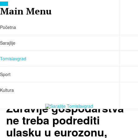
Main Menu
Početna
Sarajlije
Tomislavgrad
prije 5 godine
TOMISLAVGRAD
INTERVJU/KRISTINA
Sport
PUKŠEC-ŠKARO,
Kultura
porijeklom iz Sarajlija:
Zdravlje gospodarstva
ne treba podrediti
ulasku u eurozonu,