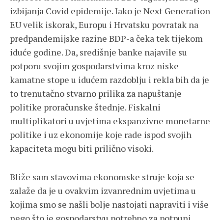
izbijanja Covid epidemije. Iako je Next Generation
EU velik iskorak, Europu i Hrvatsku povratak na
predpandemijske razine BDP-a čeka tek tijekom
iduće godine. Da, središnje banke najavile su
potporu svojim gospodarstvima kroz niske
kamatne stope u idućem razdoblju i rekla bih da je
to trenutačno stvarno prilika za napuštanje
politike proračunske štednje. Fiskalni
multiplikatori u uvjetima ekspanzivne monetarne
politike i uz ekonomije koje rade ispod svojih
kapaciteta mogu biti prilično visoki.
Bliže sam stavovima ekonomske struje koja se
zalaže da je u ovakvim izvanrednim uvjetima u
kojima smo se našli bolje nastojati napraviti i više
nego što je gospodarstvu potrebno za potpuni