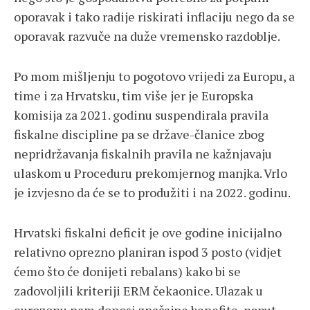
oporavak i tako radije riskirati inflaciju nego da se
oporavak razvuče na duže vremensko razdoblje.
Po mom mišljenju to pogotovo vrijedi za Europu, a
time i za Hrvatsku, tim više jer je Europska
komisija za 2021. godinu suspendirala pravila
fiskalne discipline pa se države-članice zbog
nepridržavanja fiskalnih pravila ne kažnjavaju
ulaskom u Proceduru prekomjernog manjka. Vrlo
je izvjesno da će se to produžiti i na 2022. godinu.
Hrvatski fiskalni deficit je ove godine inicijalno
relativno oprezno planiran ispod 3 posto (vidjet
ćemo što će donijeti rebalans) kako bi se
zadovoljili kriteriji ERM čekaonice. Ulazak u
eurozonu nam donosi značajne benefite, poput