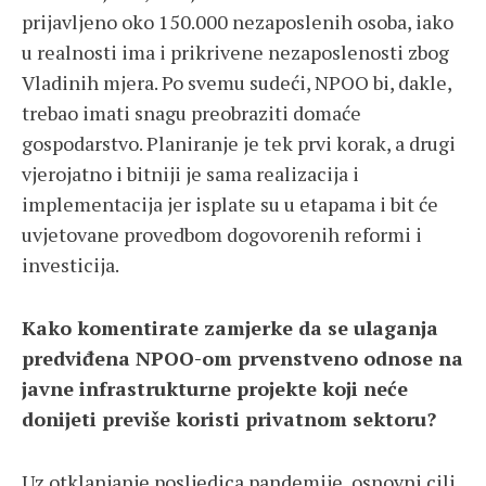
prijavljeno oko 150.000 nezaposlenih osoba, iako
u realnosti ima i prikrivene nezaposlenosti zbog
Vladinih mjera. Po svemu sudeći, NPOO bi, dakle,
trebao imati snagu preobraziti domaće
gospodarstvo. Planiranje je tek prvi korak, a drugi
vjerojatno i bitniji je sama realizacija i
implementacija jer isplate su u etapama i bit će
uvjetovane provedbom dogovorenih reformi i
investicija.
Kako komentirate zamjerke da se ulaganja
predviđena NPOO-om prvenstveno odnose na
javne infrastrukturne projekte koji neće
donijeti previše koristi privatnom sektoru?
Uz otklanjanje posljedica pandemije, osnovni cilj