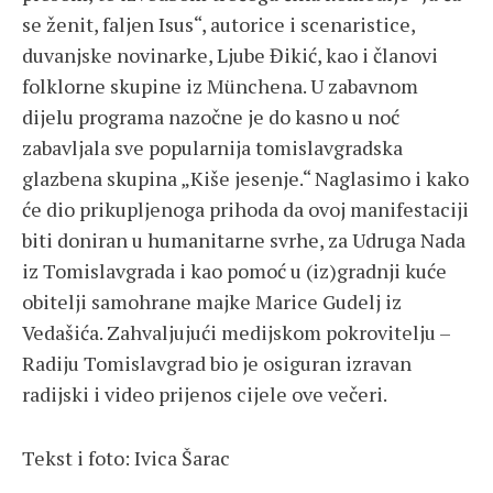
se ženit, faljen Isus“, autorice i scenaristice,
duvanjske novinarke, Ljube Đikić, kao i članovi
folklorne skupine iz Münchena. U zabavnom
dijelu programa nazočne je do kasno u noć
zabavljala sve popularnija tomislavgradska
glazbena skupina „Kiše jesenje.“ Naglasimo i kako
će dio prikupljenoga prihoda da ovoj manifestaciji
biti doniran u humanitarne svrhe, za Udruga Nada
iz Tomislavgrada i kao pomoć u (iz)gradnji kuće
obitelji samohrane majke Marice Gudelj iz
Vedašića. Zahvaljujući medijskom pokrovitelju –
Radiju Tomislavgrad bio je osiguran izravan
radijski i video prijenos cijele ove večeri.
Tekst i foto: Ivica Šarac