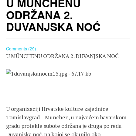
U MŰNCHENU
ODRŽANA 2.
DUVANJSKA NOĆ
Comments (29)
U MŰNCHENU ODRŽANA 2. DUVANJSKA NOĆ
U organizaciji Hrvatske kulture zajednice
Tomislavgrad – München, u najvećem bavarskom
gradu protekle subote održana je druga po redu
Duvanjska noć, na kojoj se okupilo oko