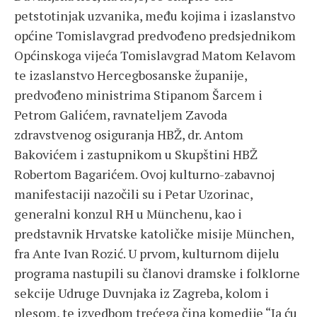
petstotinjak uzvanika, među kojima i izaslanstvo
općine Tomislavgrad predvođeno predsjednikom
Općinskoga vijeća Tomislavgrad Matom Kelavom
te izaslanstvo Hercegbosanske županije,
predvođeno ministrima Stipanom Šarcem i
Petrom Galićem, ravnateljem Zavoda
zdravstvenog osiguranja HBŽ, dr. Antom
Bakovićem i zastupnikom u Skupštini HBŽ
Robertom Bagarićem. Ovoj kulturno-zabavnoj
manifestaciji nazočili su i Petar Uzorinac,
generalni konzul RH u Münchenu, kao i
predstavnik Hrvatske katoličke misije München,
fra Ante Ivan Rozić. U prvom, kulturnom dijelu
programa nastupili su članovi dramske i folklorne
sekcije Udruge Duvnjaka iz Zagreba, kolom i
plesom, te izvedbom trećega čina komedije “Ja ću