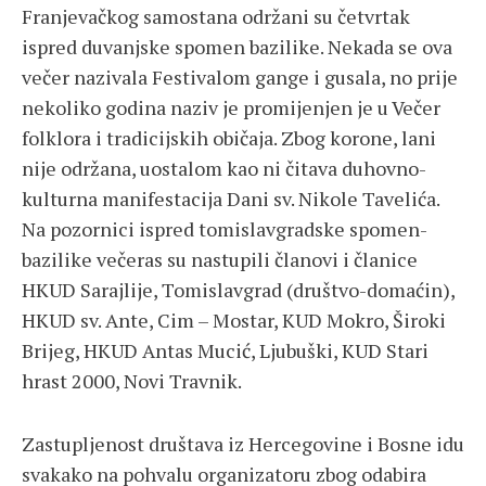
Franjevačkog samostana održani su četvrtak
ispred duvanjske spomen bazilike. Nekada se ova
večer nazivala Festivalom gange i gusala, no prije
nekoliko godina naziv je promijenjen je u Večer
folklora i tradicijskih običaja. Zbog korone, lani
nije održana, uostalom kao ni čitava duhovno-
kulturna manifestacija Dani sv. Nikole Tavelića.
Na pozornici ispred tomislavgradske spomen-
bazilike večeras su nastupili članovi i članice
HKUD Sarajlije, Tomislavgrad (društvo-domaćin),
HKUD sv. Ante, Cim – Mostar, KUD Mokro, Široki
Brijeg, HKUD Antas Mucić, Ljubuški, KUD Stari
hrast 2000, Novi Travnik.
Zastupljenost društava iz Hercegovine i Bosne idu
svakako na pohvalu organizatoru zbog odabira