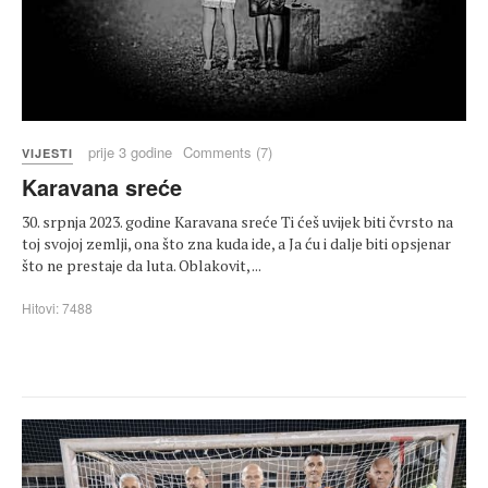
prije 3 godine
Comments (7)
VIJESTI
Karavana sreće
30. srpnja 2023. godine Karavana sreće Ti ćeš uvijek biti čvrsto na
toj svojoj zemlji, ona što zna kuda ide, a Ja ću i dalje biti opsjenar
što ne prestaje da luta. Oblakovit, ...
Hitovi: 7488