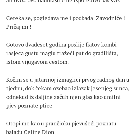
ali ovo... ovo nadmašuje neusporedivo baš sve.
Cereka se, pogledava me i podbada: Zavodniče !
Pričaj mi !
Gotovo dvadeset godina poslije fiatov kombi
rasjeca gustu maglu tražeći put do gradilišta,
istom vijugavom cestom.
Kočim se u jutarnjoj izmaglici prvog radnog dan u
tjednu, dok čekam ozebao izlazak jesenjeg sunca,
odnekud iz daljine začuh njen glas kao umilni
pjev poznate ptice.
Otopi me kao u prančioku pjevušeći poznatu
baladu Celine Dion