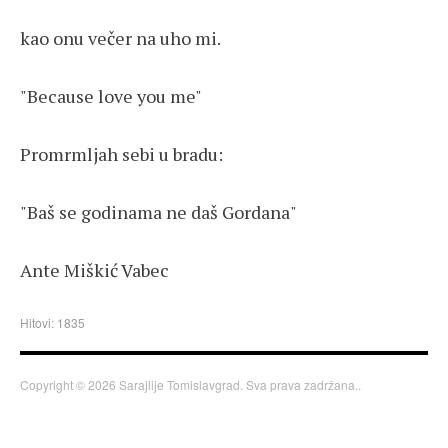
kao onu večer na uho mi.
"Because love you me"
Promrmljah sebi u bradu:
"Baš se godinama ne daš Gordana"
Ante Miškić Vabec
Hitovi: 1835
Copyright © 2026 Sarajlije Tomislavgrad. Sva prava zadržana..