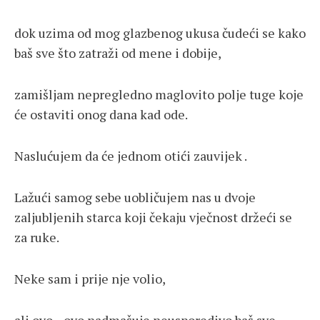
dok uzima od mog glazbenog ukusa čudeći se kako
baš sve što zatraži od mene i dobije,
zamišljam nepregledno maglovito polje tuge koje
će ostaviti onog dana kad ode.
Naslućujem da će jednom otići zauvijek .
Lažući samog sebe uobličujem nas u dvoje
zaljubljenih starca koji čekaju vječnost držeći se
za ruke.
Neke sam i prije nje volio,