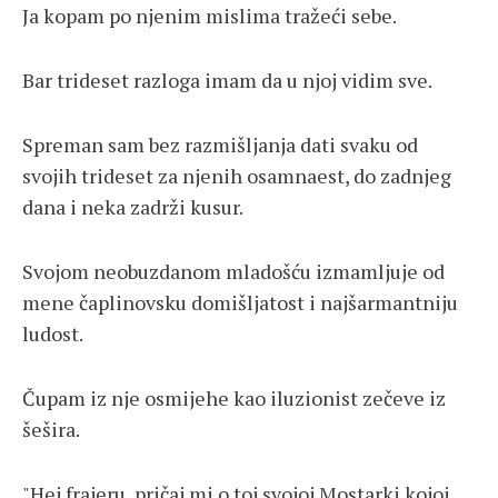
Ja kopam po njenim mislima tražeći sebe.
Bar trideset razloga imam da u njoj vidim sve.
Spreman sam bez razmišljanja dati svaku od
svojih trideset za njenih osamnaest, do zadnjeg
dana i neka zadrži kusur.
Svojom neobuzdanom mladošću izmamljuje od
mene čaplinovsku domišljatost i najšarmantniju
ludost.
Čupam iz nje osmijehe kao iluzionist zečeve iz
šešira.
"Hej frajeru, pričaj mi o toj svojoj Mostarki kojoj