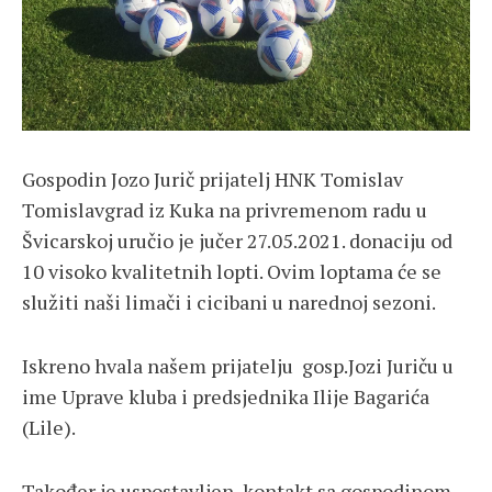
Gospodin Jozo Jurič prijatelj HNK Tomislav
Tomislavgrad iz Kuka na privremenom radu u
Švicarskoj uručio je jučer 27.05.2021. donaciju od
10 visoko kvalitetnih lopti. Ovim loptama će se
služiti naši limači i cicibani u narednoj sezoni.
Iskreno hvala našem prijatelju gosp.Jozi Juriču u
ime Uprave kluba i predsjednika Ilije Bagarića
(Lile).
Također je uspostavljen kontakt sa gospodinom